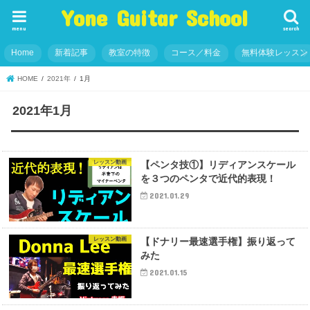
Yone Guitar School
menu
search
Home
新着記事
教室の特徴
コース／料金
無料体験レッスン
HOME
2021年
1月
2021年1月
レッスン動画
【ペンタ技①】リディアンスケール
を３つのペンタで近代的表現！
2021.01.29
レッスン動画
【ドナリー最速選手権】振り返って
みた
2021.01.15