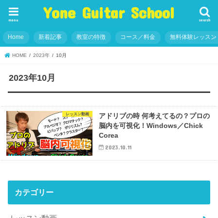
Yone Guitar School
menu
search
Home
新着記事
教室の特徴
コース／料金
無料体験レッスン
HOME
2023年
10月
2023年10月
レッスン動画
アドリブの時 何考えてるの？プロの
脳内を可視化！Windows／Chick
Corea
2023.10.11
カテゴリー