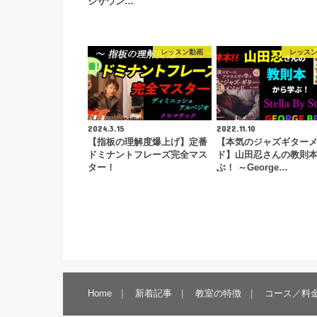
ジサウン…
レッスン動画
レッス
2024.3.15
2022.11.10
【指板の理解度爆上げ】定番
【本気のジャズギター
ドミナントフレーズ完全マス
ド】山田忍さんの教則
ター！
ぶ！ ～George…
Home
新着記事
教室の特徴
コース／料