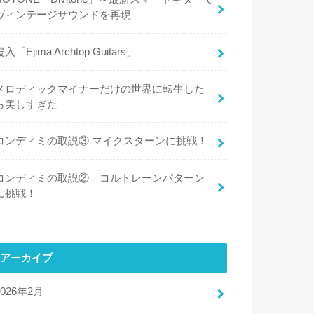
ヴィンテージサウンドを再現
侵入「Ejima Archtop Guitars」
メロディックマイナーだけの世界に転生した
ら美しすぎた
コンディミの取説③ マイクスターンに挑戦！
コンディミの取説② コルトレーンパターン
に挑戦！
アーカイブ
2026年2月