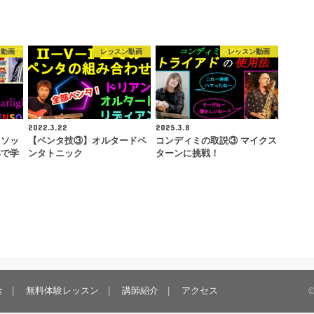
ン動画
レッスン動画
レッスン動画
2022.3.22
2025.3.8
メソッ
【ペンタ技③】オルタードペ
コンディミの取説③ マイクス
本で学
ンタトニック
ターンに挑戦！
金
無料体験レッスン
講師紹介
アクセス
©