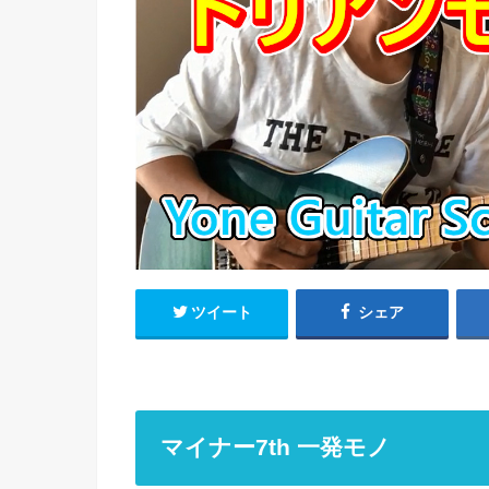
ツイート
シェア
マイナー7th 一発モノ