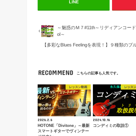
LINE
～魅惑のＭ７#11th～リディアンコードの
ol～
【多彩なBlues Feelingを表現！】９種類のブ
RECOMMEND
こちらの記事も人気です。
レッスン動画
レッス
2026.2.6
2024.10.16
HOTONE「Divitone」～最新
コンディミの取説①
スマートギターでヴィンテー