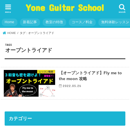
Yone Guitar School
menu
search
Home
新着記事
教室の特徴
コース／料金
無料体験レッスン
HOME
タグ : オープントライアド
オープントライアド
レッスン動画
【オープントライアド】Fly me to
the moon 攻略
2022.05.26
カテゴリー