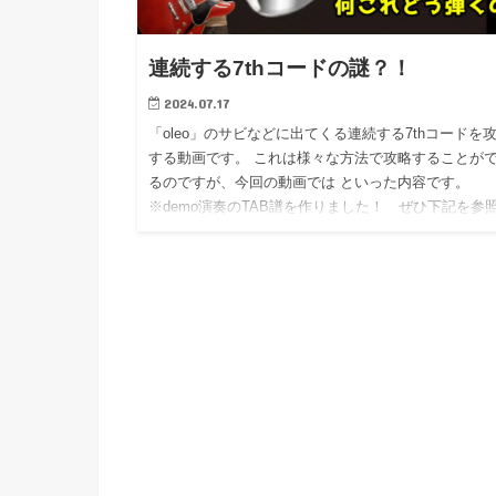
連続する7thコードの謎？！
2024.07.17
「oleo」のサビなどに出てくる連続する7thコードを
する動画です。 これは様々な方法で攻略することが
るのですが、今回の動画では といった内容です。
※demo演奏のTAB譜を作りました！ ぜひ下記を参
してく…