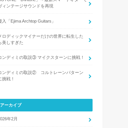
ヴィンテージサウンドを再現
侵入「Ejima Archtop Guitars」
メロディックマイナーだけの世界に転生した
ら美しすぎた
コンディミの取説③ マイクスターンに挑戦！
コンディミの取説② コルトレーンパターン
に挑戦！
アーカイブ
2026年2月