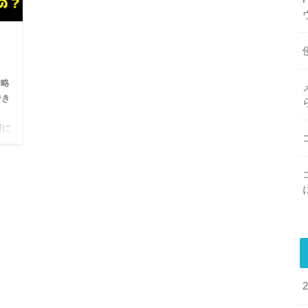
攻略
でき
照に