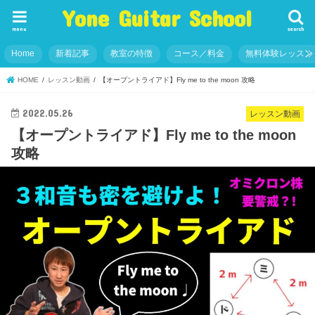
Yone Guitar School
menu
search
Home
新着記事
教室の特徴
コース／料金
無料体験レッスン
HOME
レッスン動画
【オープントライアド】Fly me to the moon 攻略
2022.05.26
レッスン動画
【オープントライアド】Fly me to the moon
攻略