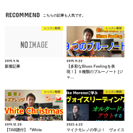
RECOMMEND
こちらの記事も人気です。
レッスン動画
レッスン動画
2019.9.16
2019.11.22
新着記事
【多彩なBlues Feelingを表
現！】９種類のブルーノート [ジ
ャ…
レッスン動画
レッスン動画
2019.12.20
2023.6.22
【TAB譜付】『White
マイクモレノの学ぶ！ ヴォイス