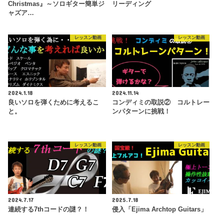
Christmas』～ソロギター簡単ジ
リーディング
ャズア…
レッスン動画
レッスン動画
2024.1.18
2024.11.14
良いソロを弾くために考えるこ
コンディミの取説② コルトレー
と。
ンパターンに挑戦！
レッスン動画
レッスン動画
2024.7.17
2025.7.18
連続する7thコードの謎？！
侵入「Ejima Archtop Guitars」