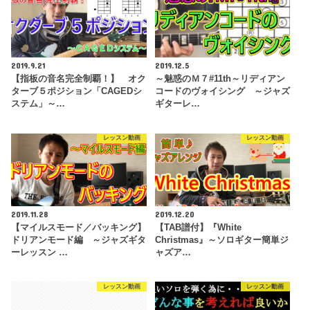
2019.9.21
2019.12.5
【指板の音名完全制覇！】 オク
～魅惑のＭ７#11th～リディアン
ターブ５ポジション「CAGEDシ
コードのヴォイシング ～ジャズ
ステム」～…
ギターレ…
レッスン動画
レッスン動画
2019.11.28
2019.12.20
【マイルスモード／バッキング】
【TAB譜付】『White
ドリアンモード編 ～ジャズギタ
Christmas』～ソロギター簡単ジ
ーレッスン …
ャズア…
レッスン動画
レッスン動画