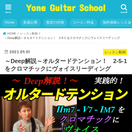
Yone Guitar School
menu
search
Home
新着記事
教室の特徴
コース／料金
無料体験レッスン
HOME
レッスン動画
～Deep解説～オルタードテンション！ 2-5-1 をクロマチックにヴォイスリーディング
2023.09.01
レッスン動画
～Deep解説～オルタードテンション！ 2-5-1
をクロマチックにヴォイスリーディング